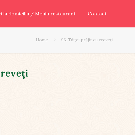
ari la domiciliu / Meniu restaurant
Contact
Home
96. Tăiţei prăjit cu creveţi
creveţi