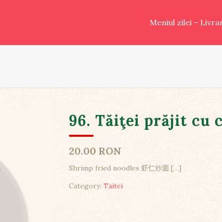
Meniul zilei – Livr
96. Tăiţei prăjit cu 
20.00 RON
Shrimp fried noodles 虾仁炒面
[…]
Category:
Taitei