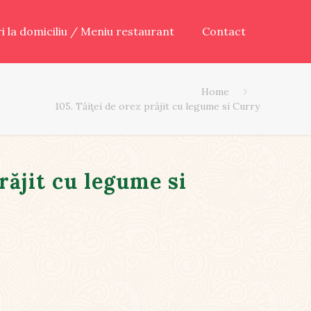
ari la domiciliu / Meniu restaurant
Contact
Home
105. Tăiţei de orez prăjit cu legume si Curry
prăjit cu legume si