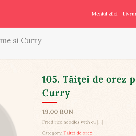
Meniul zilei – Livr
gume si Curry
105. Tăiţei de orez 
Curry
19.00 RON
Fried rice noodles with cu
[…]
Category:
Taitei de orez