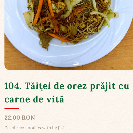
104. Tăiţei de orez prăjit cu
carne de vită
22.00 RON
Fried rice noodles with be
[…]